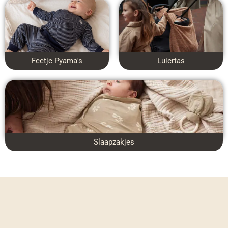
Feetje Pyama's
Luiertas
Slaapzakjes