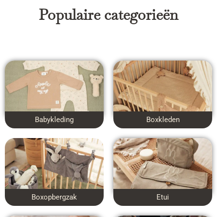
Populaire categorieën
Babykleding
Boxkleden
Boxopbergzak
Etui