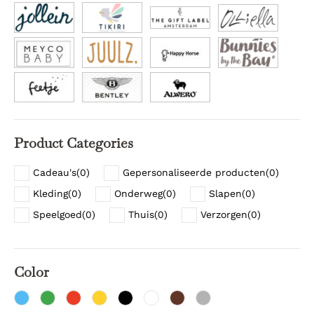
Product Categories
Cadeau's
(
0
)
Gepersonaliseerde producten
(
0
)
Kleding
(
0
)
Onderweg
(
0
)
Slapen
(
0
)
Speelgoed
(
0
)
Thuis
(
0
)
Verzorgen
(
0
)
Color