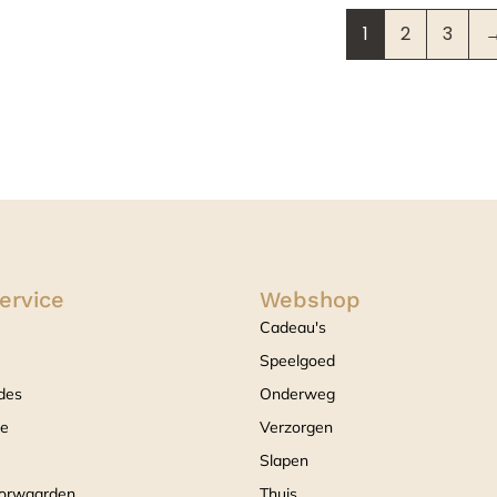
1
2
3
ervice
Webshop
Cadeau's
Speelgoed
des
Onderweg
ce
Verzorgen
Slapen
orwaarden
Thuis