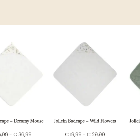
dcape – Dreamy Mouse
Jollein Badcape – Wild Flowers
Jolle
,99
-
€
36,99
€
19,99
-
€
29,99