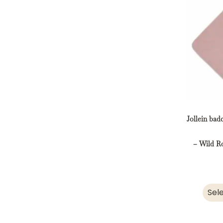
Jollein bad
– Wild R
Sel