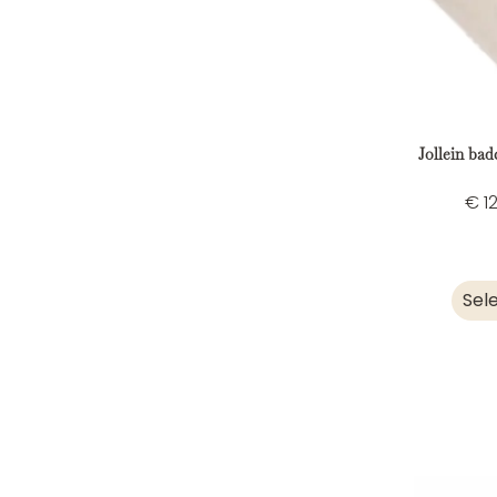
Jollein ba
€
12
Sel