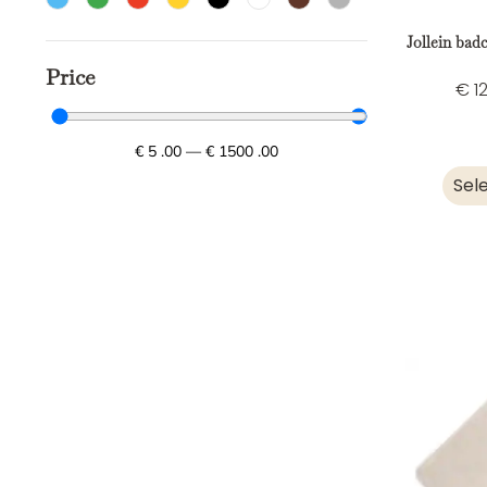
Jollein bad
Price
€
12
€
5
.00
—
€
1500
.00
Sel