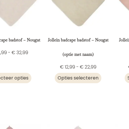
dcape badstof – Nougat
Jollein badcape badstof – Nougat
Jolle
,99
-
€
32,99
(optie met naam)
€
12,99
-
€
22,99
ecteer opties
Opties selecteren