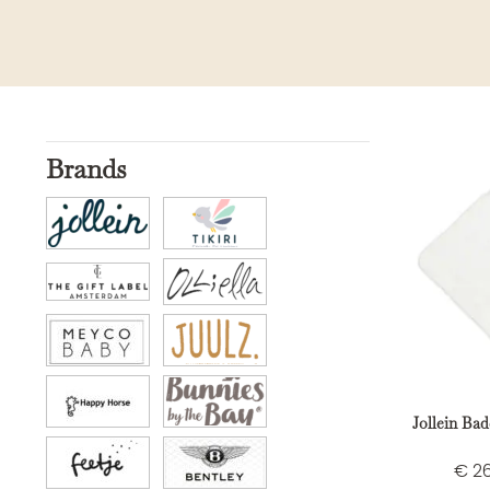
Brands
Jollein Ba
€
26