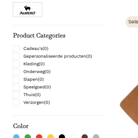
Sel
Product Categories
Cadeau's
(
0
)
Gepersonaliseerde producten
(
0
)
Kleding
(
0
)
Onderweg
(
0
)
Slapen
(
0
)
Speelgoed
(
0
)
Thuis
(
0
)
Verzorgen
(
0
)
Color