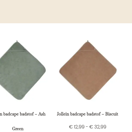
in badcape badstof – Ash
Jollein badcape badstof – Biscuit
€
12,99
-
€
32,99
Green