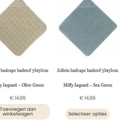
n badcape badstof 75x75cm
Jollein badcape badstof 75x75cm
y Jaquard – Olive Green
Miffy Jaquard – Sea Green
€
14,99
€
14,99
Toevoegen aan
winkelwagen
Selecteer opties