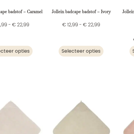
cape badstof – Caramel
Jollein badcape badstof – Ivory
Jollei
,99
-
€
22,99
€
12,99
-
€
22,99
ecteer opties
Selecteer opties