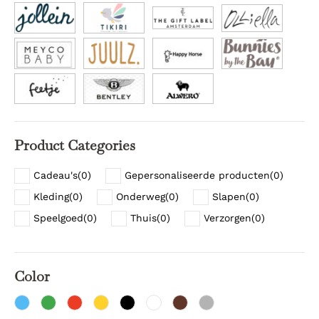
Product Categories
Cadeau's
(
0
)
Gepersonaliseerde producten
(
0
)
Kleding
(
0
)
Onderweg
(
0
)
Slapen
(
0
)
Speelgoed
(
0
)
Thuis
(
0
)
Verzorgen
(
0
)
Color