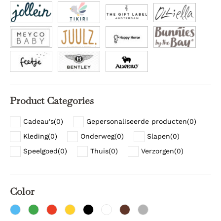
Product Categories
Cadeau's
(
0
)
Gepersonaliseerde producten
(
0
)
Kleding
(
0
)
Onderweg
(
0
)
Slapen
(
0
)
Speelgoed
(
0
)
Thuis
(
0
)
Verzorgen
(
0
)
Color