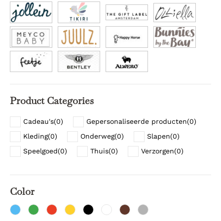
Product Categories
Cadeau's
(
0
)
Gepersonaliseerde producten
(
0
)
Kleding
(
0
)
Onderweg
(
0
)
Slapen
(
0
)
Speelgoed
(
0
)
Thuis
(
0
)
Verzorgen
(
0
)
Color