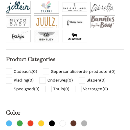
Product Categories
Cadeau's
(
0
)
Gepersonaliseerde producten
(
0
)
Kleding
(
0
)
Onderweg
(
0
)
Slapen
(
0
)
Speelgoed
(
0
)
Thuis
(
0
)
Verzorgen
(
0
)
Color