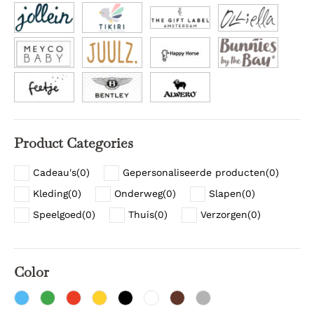
Product Categories
Cadeau's
(
0
)
Gepersonaliseerde producten
(
0
)
Kleding
(
0
)
Onderweg
(
0
)
Slapen
(
0
)
Speelgoed
(
0
)
Thuis
(
0
)
Verzorgen
(
0
)
Color