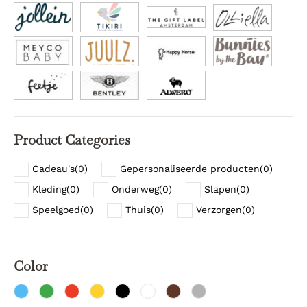
Product Categories
Cadeau's
(
0
)
Gepersonaliseerde producten
(
0
)
Kleding
(
0
)
Onderweg
(
0
)
Slapen
(
0
)
Speelgoed
(
0
)
Thuis
(
0
)
Verzorgen
(
0
)
Color