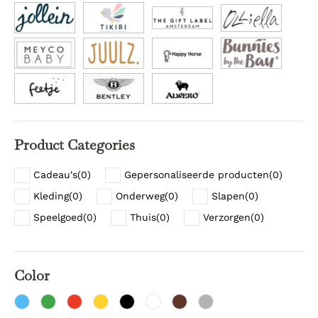
Product Categories
Cadeau's
(
0
)
Gepersonaliseerde producten
(
0
)
Kleding
(
0
)
Onderweg
(
0
)
Slapen
(
0
)
Speelgoed
(
0
)
Thuis
(
0
)
Verzorgen
(
0
)
Color