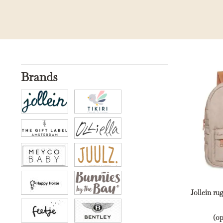
Brands
Jollein ru
(o