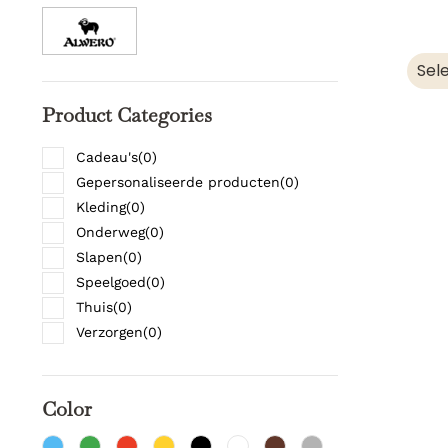
Sel
Product Categories
Cadeau's
(
0
)
Gepersonaliseerde producten
(
0
)
Kleding
(
0
)
Onderweg
(
0
)
Slapen
(
0
)
Speelgoed
(
0
)
Thuis
(
0
)
Verzorgen
(
0
)
Color