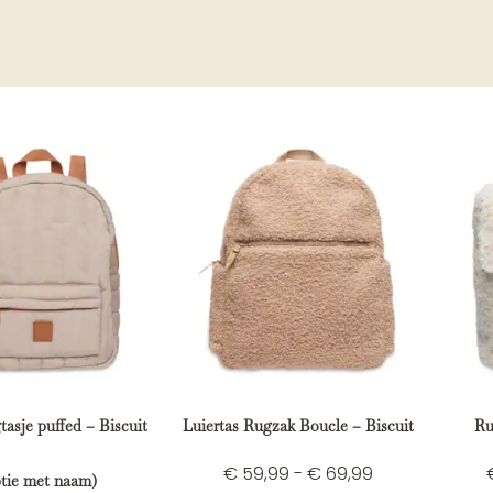
gtasje puffed – Biscuit
Luiertas Rugzak Boucle – Biscuit
Ru
€
59,99
-
€
69,99
ptie met naam)