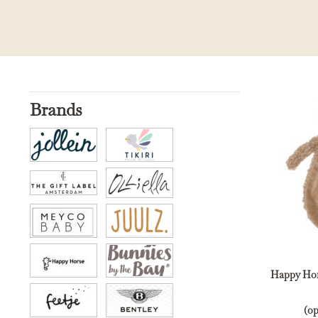
Brands
Happy Hor
(o