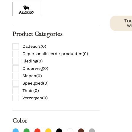
To
w
Product Categories
Cadeau's
(
0
)
Gepersonaliseerde producten
(
0
)
Kleding
(
0
)
Onderweg
(
0
)
Slapen
(
0
)
Speelgoed
(
0
)
Thuis
(
0
)
Verzorgen
(
0
)
Color