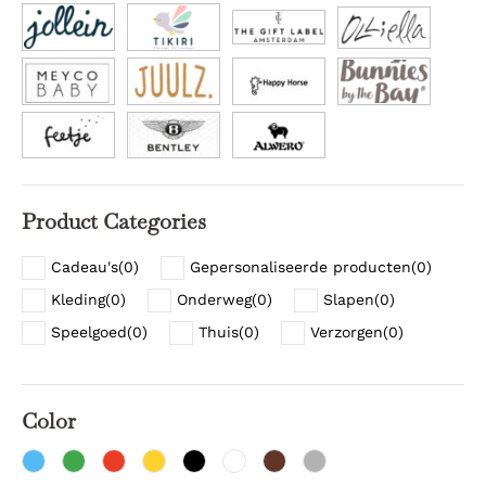
Product Categories
Cadeau's
(
0
)
Gepersonaliseerde producten
(
0
)
Kleding
(
0
)
Onderweg
(
0
)
Slapen
(
0
)
Speelgoed
(
0
)
Thuis
(
0
)
Verzorgen
(
0
)
Color