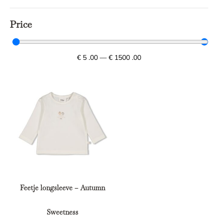
Price
€
5
.00
—
€
1500
.00
Feetje longsleeve – Autumn
Sweetness