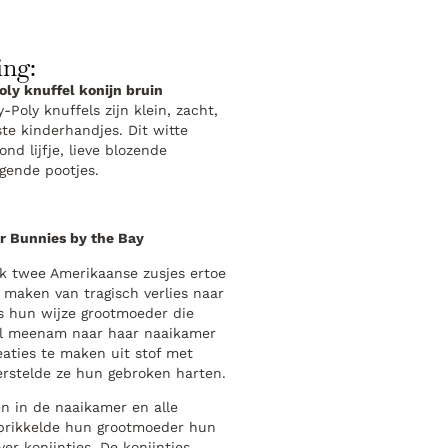
ing:
ly knuffel konijn bruin
-Poly knuffels zijn klein, zacht,
te kinderhandjes. Dit witte
nd lijfje, lieve blozende
gende pootjes.
r Bunnies by the Bay
uk twee Amerikaanse zusjes ertoe
e maken van tragisch verlies naar
s hun wijze grootmoeder die
vol meenam naar haar naaikamer
eaties te maken uit stof met
rstelde ze hun gebroken harten.
en in de naaikamer en alle
 prikkelde hun grootmoeder hun
er konijntjes. De konijntjes