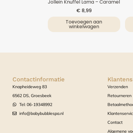
Jollein Knuffel Lama – Caramel
€
8,99
Toevoegen aan
winkelwagen
Contactinformatie
Klantens
Knapheideweg 83
Verzenden
6562 DS, Groesbeek
Retourneren
Tel: 06-19348992
Betaalmetho
info@babybubblespa.nl
Klantenservi
Contact
Algemene vo