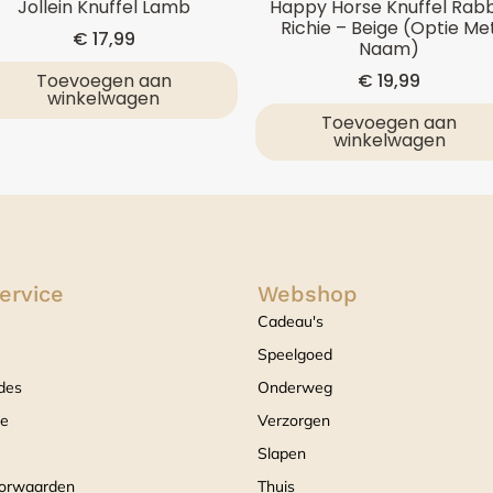
Jollein Knuffel Lamb
Happy Horse Knuffel Rabb
Richie – Beige (optie Me
€
17,99
Naam)
Toevoegen aan
€
19,99
winkelwagen
Toevoegen aan
winkelwagen
ervice
Webshop
Cadeau's
Speelgoed
des
Onderweg
ce
Verzorgen
Slapen
orwaarden
Thuis