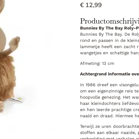
€
12,99
Productomschrijv
Bunnies By The Bay Roly-Po
Bunnies By The Bay. De Roly
rond en passen in de kleins
lammetje heeft een zacht ro
wangetjes en schattige han
Afmeting: 13 cm
Achtergrond informatie ove
In 1986 dreef een visongel
om een ​​eigenzinnige reis t
hoopvolle genezing. Het wa
haar kleindochters liefde
en hen leerde prachtige cr
naald en draad. Hiermee he
Terwijl ze uren doorbracht
stoffen aan elkaar naaide,
verbeelding met verhalen ov