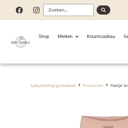
Shop
Merken
Kraamcadeau
G
babykleding-groesbeek
Producten
Feetje b