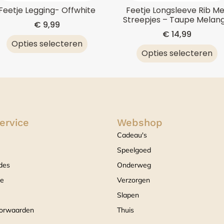
Feetje Legging- Offwhite
Feetje Longsleeve Rib Me
Streepjes – Taupe Melan
€
9,99
€
14,99
Opties selecteren
Opties selecteren
ervice
Webshop
Cadeau's
Speelgoed
des
Onderweg
ce
Verzorgen
Slapen
orwaarden
Thuis