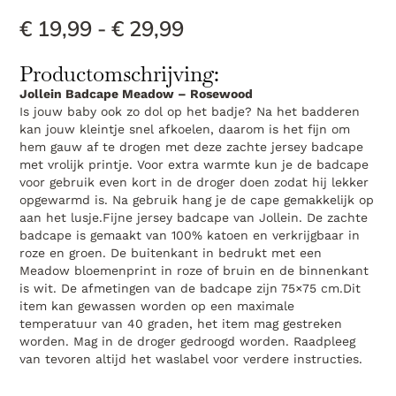
€
19,99
-
€
29,99
Productomschrijving:
Jollein Badcape Meadow – Rosewood
Is jouw baby ook zo dol op het badje? Na het badderen
kan jouw kleintje snel afkoelen, daarom is het fijn om
hem gauw af te drogen met deze zachte jersey badcape
met vrolijk printje. Voor extra warmte kun je de badcape
voor gebruik even kort in de droger doen zodat hij lekker
opgewarmd is. Na gebruik hang je de cape gemakkelijk op
aan het lusje.Fijne jersey badcape van Jollein. De zachte
badcape is gemaakt van 100% katoen en verkrijgbaar in
roze en groen. De buitenkant in bedrukt met een
Meadow bloemenprint in roze of bruin en de binnenkant
is wit. De afmetingen van de badcape zijn 75×75 cm.Dit
item kan gewassen worden op een maximale
temperatuur van 40 graden, het item mag gestreken
worden. Mag in de droger gedroogd worden. Raadpleeg
van tevoren altijd het waslabel voor verdere instructies.