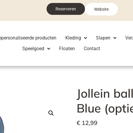
Reserveren
Website
epersonaliseerde producten
Kleding
Slapen
Ver
Speelgoed
Floaten
Contact
Jollein ba
Blue (opt
€
12,99