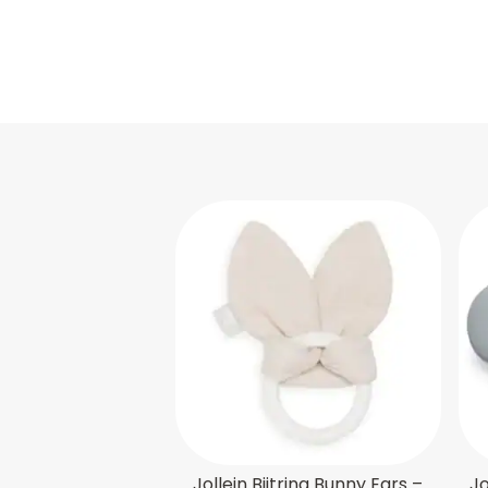
Jollein Bijtring Bunny Ears –
Jo