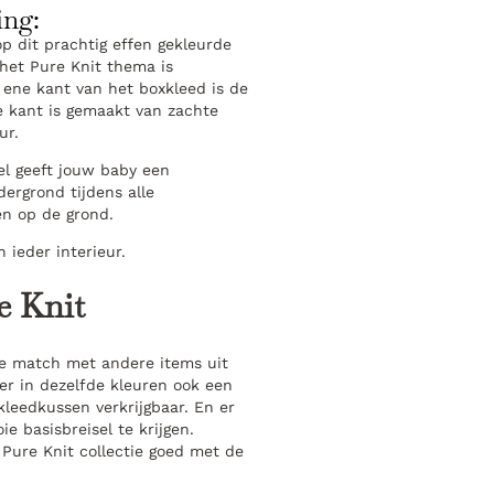
ing:
op dit prachtig effen gekleurde
 het Pure Knit thema is
 ene kant van het boxkleed is de
e kant is gemaakt van zachte
ur.
el geeft jouw baby een
ergrond tijdens alle
n op de grond.
 ieder interieur.
e Knit
te match met andere items uit
er in dezelfde kleuren ook een
leedkussen verkrijgbaar. En er
e basisbreisel te krijgen.
Pure Knit collectie goed met de