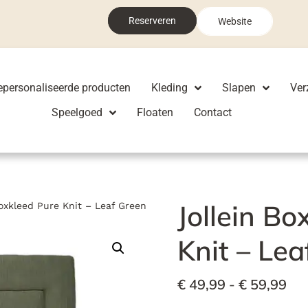
Reserveren
Website
epersonaliseerde producten
Kleding
Slapen
Ver
Speelgoed
Floaten
Contact
Jollein Bo
Boxkleed Pure Knit – Leaf Green
Knit – Lea
€
49,99
-
€
59,99