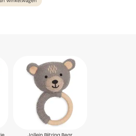
an winkelwagen
ie
Jollein Bijtring Bear