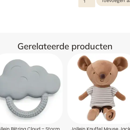
Toevoegen a
Gerelateerde producten
llein Bijtring Cloud – Storm
Jollein Knuffel Mouse Jack