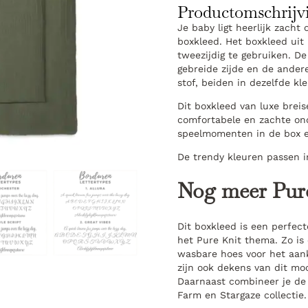
Productomschrijv
Je baby ligt heerlijk zacht 
boxkleed. Het boxkleed uit
tweezijdig te gebruiken. De
gebreide zijde en de ander
stof, beiden in dezelfde kle
Dit boxkleed van luxe breis
comfortabele en zachte ond
speelmomenten in de box e
De trendy kleuren passen in
Nog meer Pur
Dit boxkleed is een perfec
het Pure Knit thema. Zo is 
wasbare hoes voor het aank
zijn ook dekens van dit mooi
Daarnaast combineer je de 
Farm en Stargaze collectie.