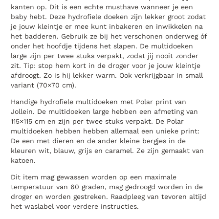
kanten op. Dit is een echte musthave wanneer je een
baby hebt. Deze hydrofiele doeken zijn lekker groot zodat
je jouw kleintje er mee kunt inbakeren en inwikkelen na
het badderen. Gebruik ze bij het verschonen onderweg óf
onder het hoofdje tijdens het slapen. De multidoeken
large zijn per twee stuks verpakt, zodat jij nooit zonder
zit. Tip: stop hem kort in de droger voor je jouw kleintje
afdroogt. Zo is hij lekker warm. Ook verkrijgbaar in small
variant (70×70 cm).
Handige hydrofiele multidoeken met Polar print van
Jollein. De multidoeken large hebben een afmeting van
115×115 cm en zijn per twee stuks verpakt. De Polar
multidoeken hebben hebben allemaal een unieke print:
De een met dieren en de ander kleine bergjes in de
kleuren wit, blauw, grijs en caramel. Ze zijn gemaakt van
katoen.
Dit item mag gewassen worden op een maximale
temperatuur van 60 graden, mag gedroogd worden in de
droger en worden gestreken. Raadpleeg van tevoren altijd
het waslabel voor verdere instructies.