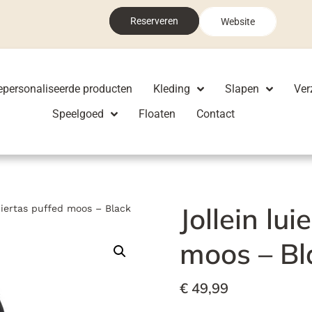
Reserveren
Website
epersonaliseerde producten
Kleding
Slapen
Ver
Speelgoed
Floaten
Contact
Jollein lui
luiertas puffed moos – Black
moos – Bl
€
49,99