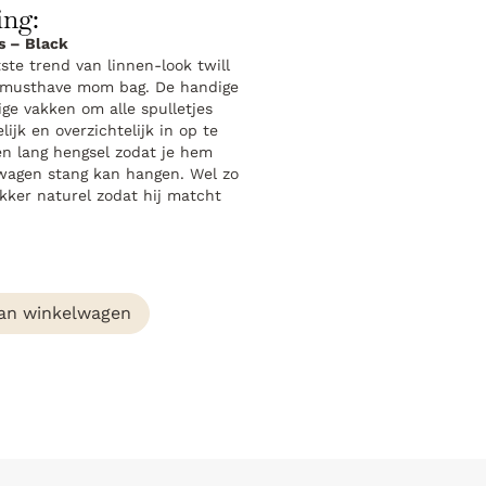
ing:
os – Black
tste trend van linnen-look twill
ze musthave mom bag. De handige
ige vakken om alle spulletjes
ijk en overzichtelijk in op te
en lang hengsel zodat je hem
rwagen stang kan hangen. Wel zo
ekker naturel zodat hij matcht
an winkelwagen