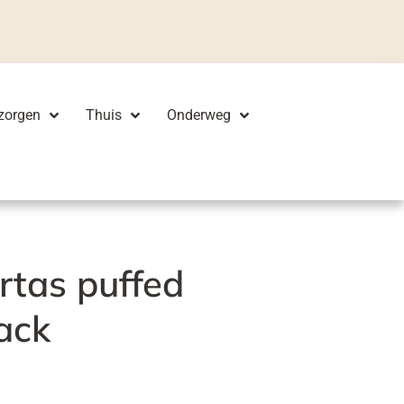
zorgen
Thuis
Onderweg
ertas puffed
ack