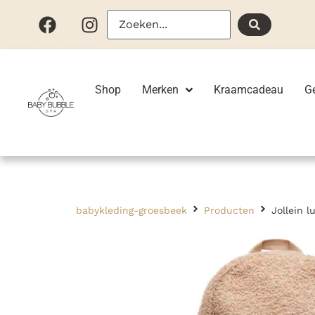
Shop
Merken
Kraamcadeau
G
babykleding-groesbeek
Producten
Jollein l