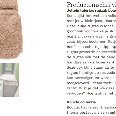
Productomschrijv
Jollein luiertas rugzak bou
Soms lijkt het wel een volk
met jouw kleintje(s). Daaro
Deze leuke rugtas is ideaal 
groot vak voor welke je slu
nog 2 zijvakken waar je gem
zoals bijvoorbeeld een fles
heeft een schattig stippenp
rugtas gevoerde en verste
de rugtas ook met de hand
handlus aan de bovenkant.
deze ook blijft staan als er
rugtas handige straps zoda
kan bevestigen en wordt e
meegeleverd. Ideaal toch? 
zacht. Wist je dat we deze 
verkopen? Hoe leuk is het 
Bouclé collectie
Bouclé, het is zacht, aaiba
thema bestaat uit een rugt