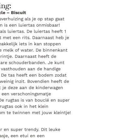
ing:
cle – Biscuit
sverhuizing als je op stap gaat
m is een luiertas onmisbaar!
als luiertas. De luiertas heeft 1
it met een rits. Daarnaast heb je
akkelijk iets in kan stoppen
je melk of water. De binnenkant
rintje. Daarnaast heeft de
lbare schouderbanden. Je kunt
 vasthouden aan de handige
 De tas heeft een bodem zodat
 weinig inzit. Bovendien heeft de
t je deze aan de kinderwagen
r een verschoningsmatje
De rugtas is van bouclé en super
rugtas ook in het klein
om te twinnen met jouw kleintje!
ar en super trendy. Dit leuke
asje, een etui en een