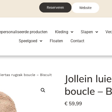
Reserveren
Website
epersonaliseerde producten
Kleding
Slapen
Ver
Speelgoed
Floaten
Contact
Jollein lu
uiertas rugzak boucle – Biscuit
boucle – B
€
59,99