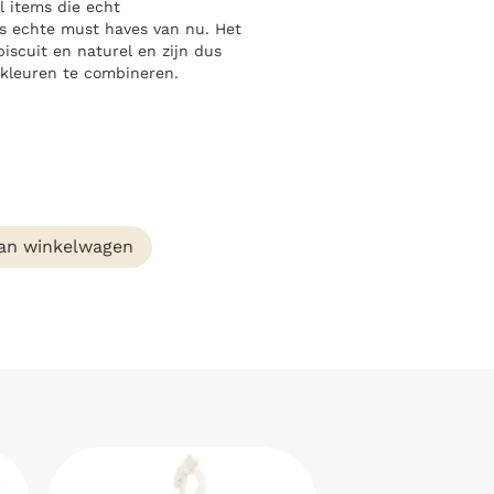
l items die echt
us echte must haves van nu. Het
iscuit en naturel en zijn dus
 kleuren te combineren.
an winkelwagen