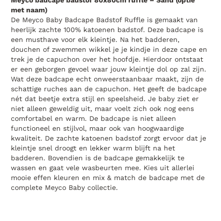
Meyco badcape badstof 80x80cm ruffle – Sand (optie
met naam)
De Meyco Baby Badcape Badstof Ruffle is gemaakt van
heerlijk zachte 100% katoenen badstof. Deze badcape is
een musthave voor elk kleintje. Na het badderen,
douchen of zwemmen wikkel je je kindje in deze cape en
trek je de capuchon over het hoofdje. Hierdoor ontstaat
er een geborgen gevoel waar jouw kleintje dol op zal zijn.
Wat deze badcape echt onweerstaanbaar maakt, zijn de
schattige ruches aan de capuchon. Het geeft de badcape
nét dat beetje extra stijl en speelsheid. Je baby ziet er
niet alleen geweldig uit, maar voelt zich ook nog eens
comfortabel en warm. De badcape is niet alleen
functioneel en stijlvol, maar ook van hoogwaardige
kwaliteit. De zachte katoenen badstof zorgt ervoor dat je
kleintje snel droogt en lekker warm blijft na het
badderen. Bovendien is de badcape gemakkelijk te
wassen en gaat vele wasbeurten mee. Kies uit allerlei
mooie effen kleuren en mix & match de badcape met de
complete Meyco Baby collectie.