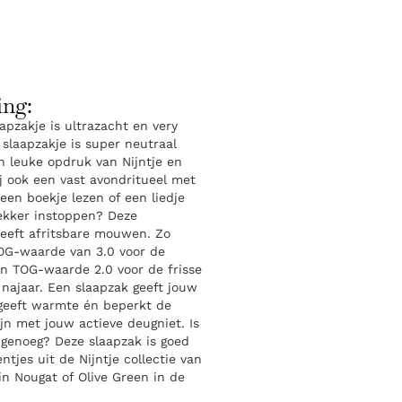
ing:
aapzakje is ultrazacht en very
slaapzakje is super neutraal
n leuke opdruk van Nijntje en
ij ook een vast avondritueel met
een boekje lezen of een liedje
lekker instoppen? Deze
eeft afritsbare mouwen. Zo
OG-waarde van 3.0 voor de
n TOG-waarde 2.0 voor de frisse
 najaar. Een slaapzak geeft jouw
 geeft warmte én beperkt de
ijn met jouw actieve deugniet. Is
genoeg? Deze slaapzak is goed
jes uit de Nijntje collectie van
in Nougat of Olive Green in de