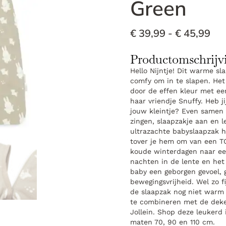
Green
€
39,99
-
€
45,99
Productomschrijv
Hello Nijntje! Dit warme sl
comfy om in te slapen. Het 
door de effen kleur met ee
haar vriendje Snuffy. Heb j
jouw kleintje? Even samen 
zingen, slaapzakje aan en 
ultrazachte babyslaapzak h
tover je hem om van een T
koude winterdagen naar ee
nachten in de lente en het
baby een geborgen gevoel,
bewegingsvrijheid. Wel zo f
de slaapzak nog niet warm 
te combineren met de dekent
Jollein. Shop deze leukerd 
maten 70, 90 en 110 cm.