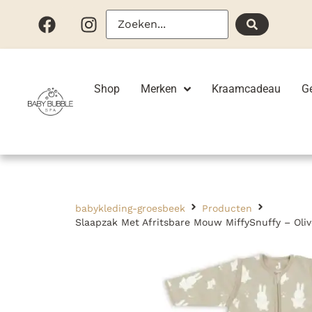
Shop
Merken
Kraamcadeau
G
babykleding-groesbeek
Producten
Slaapzak Met Afritsbare Mouw MiffySnuffy – Oli