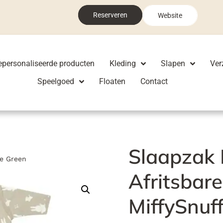
Reserveren
Website
epersonaliseerde producten
Kleding
Slapen
Ver
Speelgoed
Floaten
Contact
Slaapzak
ve Green
Afritsbar
MiffySnuff