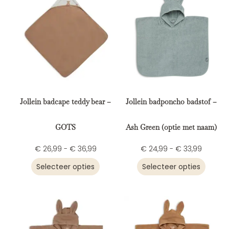
Jollein badcape teddy bear –
Jollein badponcho badstof –
GOTS
Ash Green (optie met naam)
€
26,99
-
€
36,99
€
24,99
-
€
33,99
Selecteer opties
Selecteer opties