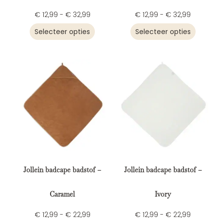
€
12,99
-
€
32,99
€
12,99
-
€
32,99
Selecteer opties
Selecteer opties
Jollein badcape badstof –
Jollein badcape badstof –
Caramel
Ivory
€
12,99
-
€
22,99
€
12,99
-
€
22,99