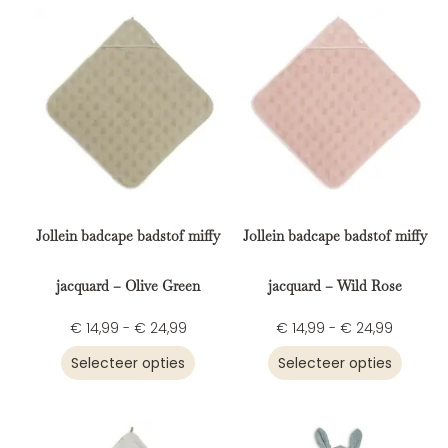
Jollein badcape badstof miffy
Jollein badcape badstof miffy
jacquard – Olive Green
jacquard – Wild Rose
€
14,99
-
€
24,99
€
14,99
-
€
24,99
Selecteer opties
Selecteer opties