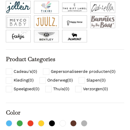
Product Categories
Cadeau's
(
0
)
Gepersonaliseerde producten
(
0
)
Kleding
(
0
)
Onderweg
(
0
)
Slapen
(
0
)
Speelgoed
(
0
)
Thuis
(
0
)
Verzorgen
(
0
)
Color