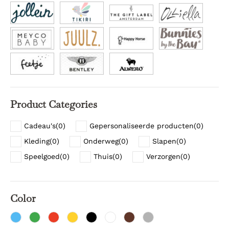
Product Categories
Cadeau's
(
0
)
Gepersonaliseerde producten
(
0
)
Kleding
(
0
)
Onderweg
(
0
)
Slapen
(
0
)
Speelgoed
(
0
)
Thuis
(
0
)
Verzorgen
(
0
)
Color