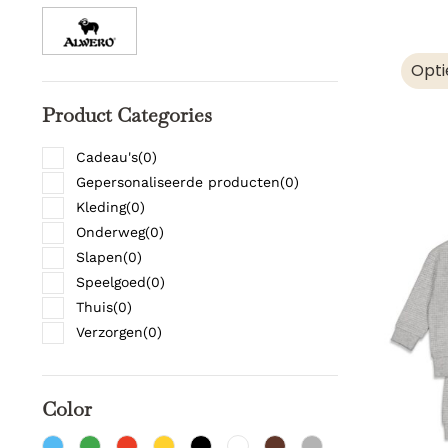
Opti
Product Categories
Cadeau's
(
0
)
Gepersonaliseerde producten
(
0
)
Kleding
(
0
)
Onderweg
(
0
)
Slapen
(
0
)
Speelgoed
(
0
)
Thuis
(
0
)
Verzorgen
(
0
)
Color