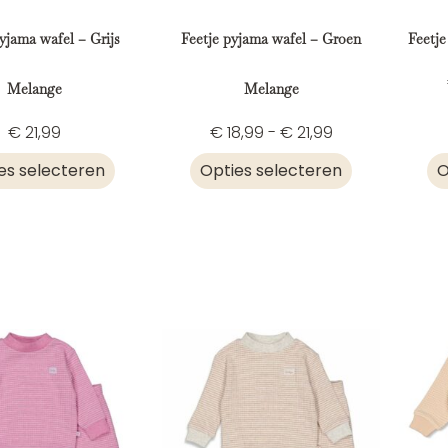
yjama wafel – Grijs
Feetje pyjama wafel – Groen
Feetje
Melange
Melange
€
21,99
€
18,99
-
€
21,99
es selecteren
Opties selecteren
O