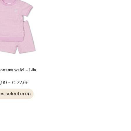
hortama wafel – Lila
,99
-
€
22,99
es selecteren