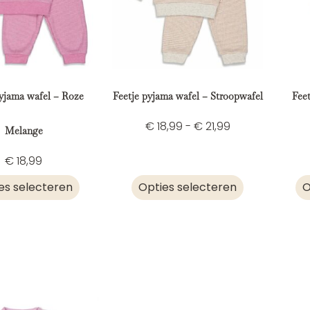
pyjama wafel – Roze
Feetje pyjama wafel – Stroopwafel
Fee
€
18,99
-
€
21,99
Melange
€
18,99
es selecteren
Opties selecteren
O