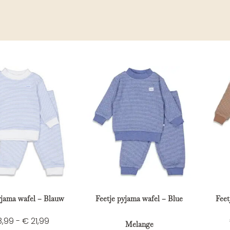
yjama wafel – Blauw
Feetje pyjama wafel – Blue
Feet
8,99
-
€
21,99
Melange