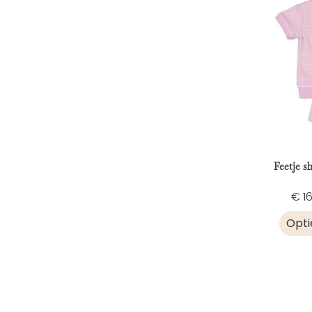
Feetje s
€
16
Opti