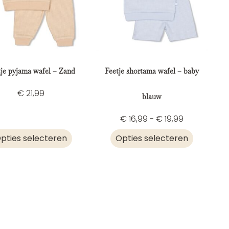
tje pyjama wafel – Zand
Feetje shortama wafel – baby
€
21,99
blauw
€
16,99
-
€
19,99
pties selecteren
Opties selecteren