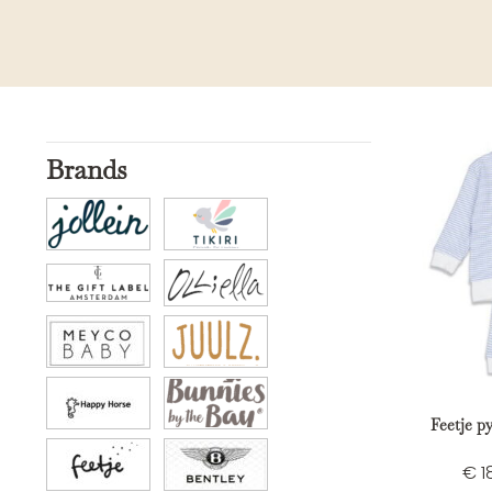
Brands
Feetje p
€
1