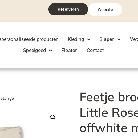
Reserveren
Website
epersonaliseerde producten
Kleding
Slapen
Ver
Speelgoed
Floaten
Contact
Feetje bro
melange
Little Ro
offwhite 