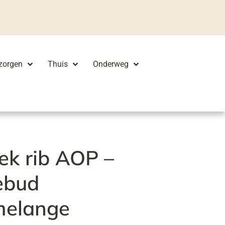
zorgen
Thuis
Onderweg
ek rib AOP –
sebud
melange