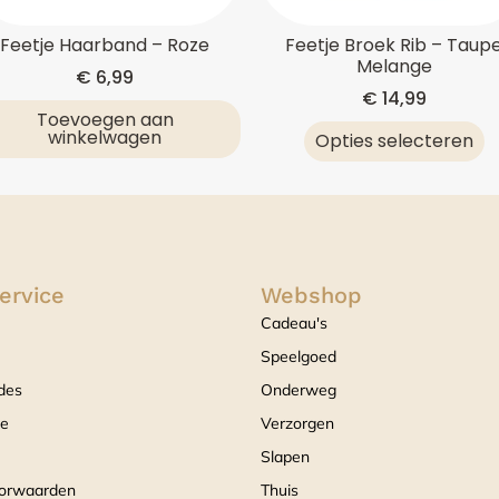
Feetje Haarband – Roze
Feetje Broek Rib – Taup
Melange
€
6,99
€
14,99
Toevoegen aan
winkelwagen
Opties selecteren
ervice
Webshop
Cadeau's
Speelgoed
des
Onderweg
ce
Verzorgen
Slapen
orwaarden
Thuis