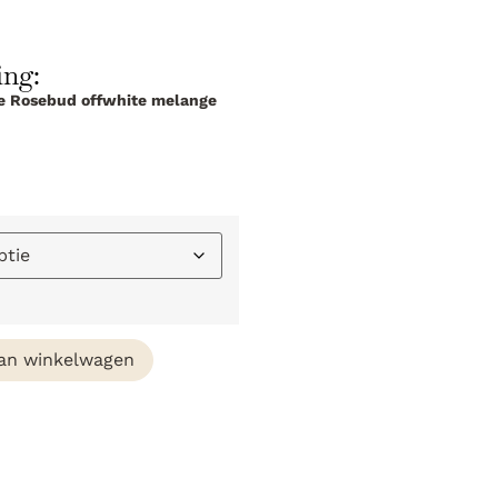
ing:
tle Rosebud offwhite melange
an winkelwagen