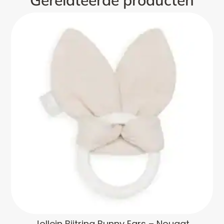
Gerelateerde producten
Jollein Bijtring Bunny Ears – Nougat