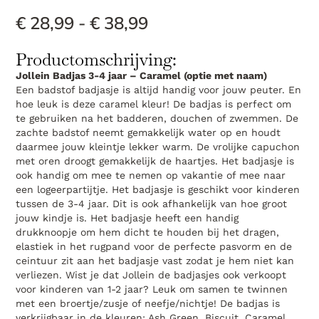
€
28,99
-
€
38,99
Productomschrijving:
Jollein Badjas 3-4 jaar – Caramel (optie met naam)
Een badstof badjasje is altijd handig voor jouw peuter. En
hoe leuk is deze caramel kleur! De badjas is perfect om
te gebruiken na het badderen, douchen of zwemmen. De
zachte badstof neemt gemakkelijk water op en houdt
daarmee jouw kleintje lekker warm. De vrolijke capuchon
met oren droogt gemakkelijk de haartjes. Het badjasje is
ook handig om mee te nemen op vakantie of mee naar
een logeerpartijtje. Het badjasje is geschikt voor kinderen
tussen de 3-4 jaar. Dit is ook afhankelijk van hoe groot
jouw kindje is. Het badjasje heeft een handig
drukknoopje om hem dicht te houden bij het dragen,
elastiek in het rugpand voor de perfecte pasvorm en de
ceintuur zit aan het badjasje vast zodat je hem niet kan
verliezen. Wist je dat Jollein de badjasjes ook verkoopt
voor kinderen van 1-2 jaar? Leuk om samen te twinnen
met een broertje/zusje of neefje/nichtje! De badjas is
verkrijgbaar in de kleuren: Ash Green, Biscuit, Caramel,