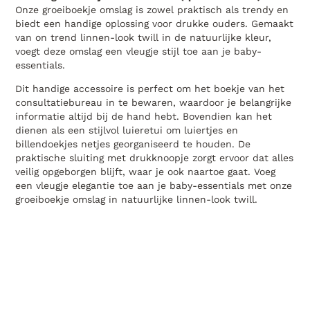
Onze groeiboekje omslag is zowel praktisch als trendy en
biedt een handige oplossing voor drukke ouders. Gemaakt
van on trend linnen-look twill in de natuurlijke kleur,
voegt deze omslag een vleugje stijl toe aan je baby-
essentials.
Dit handige accessoire is perfect om het boekje van het
consultatiebureau in te bewaren, waardoor je belangrijke
informatie altijd bij de hand hebt. Bovendien kan het
dienen als een stijlvol luieretui om luiertjes en
billendoekjes netjes georganiseerd te houden. De
praktische sluiting met drukknoopje zorgt ervoor dat alles
veilig opgeborgen blijft, waar je ook naartoe gaat. Voeg
een vleugje elegantie toe aan je baby-essentials met onze
groeiboekje omslag in natuurlijke linnen-look twill.