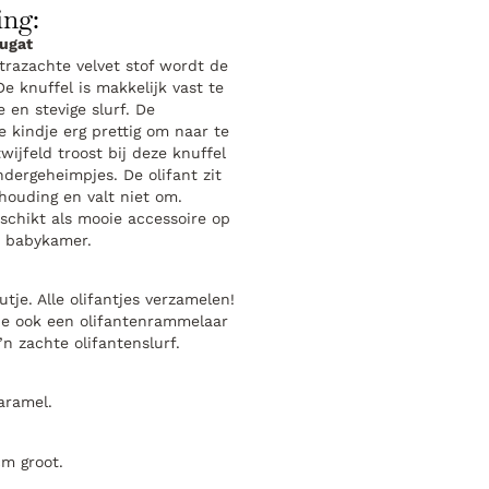
ing:
ougat
trazachte velvet stof wordt de
De knuffel is makkelijk vast te
 en stevige slurf. De
e kindje erg prettig om naar te
wijfeld troost bij deze knuffel
indergeheimpjes. De olifant zit
rhouding en valt niet om.
schikt als mooie accessoire op
e babykamer.
tje. Alle olifantjes verzamelen!
d je ook een olifantenrammelaar
n zachte olifantenslurf.
aramel.
cm groot.