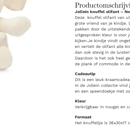
Productomschrijv
Jollein knuffel olifant – N
Deze knuffel olifant van ul
grote vriend van je kindje. 
pakken door de uitstekende
uitgesproken kleur is voor j
kijken.Je kindje vindt onget
en vertelt de olifant alle k
dan ook stevig in de luiste
Daardoor is het ook heel ge
de plank of commode in d
Cadeautip
Dit is een leuk kraamcadeau
In de Jollein collectie vin
en een speendoekje met zo’
Kleur
Verkrijgbaar in nougat en c
Formaat
Het knuffeltje is 36x30x17 