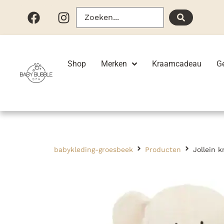
Shop
Merken
Kraamcadeau
G
babykleding-groesbeek
Producten
Jollein k